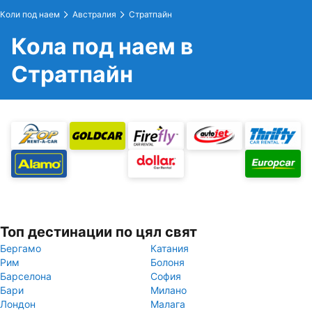
Коли под наем
Австралия
Стратпайн
Кола под наем в
Стратпайн
Топ дестинации по цял свят
Бергамо
Катания
Рим
Болоня
Барселона
София
Бари
Милано
Лондон
Малага