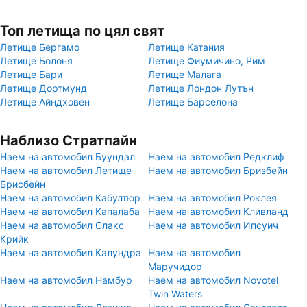
Топ летища по цял свят
Летище Бергамо
Летище Катания
Летище Болоня
Летище Фиумичино, Рим
Летище Бари
Летище Малага
Летище Дортмунд
Летище Лондон Лутън
Летище Айндховен
Летище Барселона
Наблизо Стратпайн
Наем на автомобил Буундал
Наем на автомобил Редклиф
Наем на автомобил Летище
Наем на автомобил Бризбейн
Брисбейн
Наем на автомобил Кабултюр
Наем на автомобил Роклея
Наем на автомобил Капалаба
Наем на автомобил Кливланд
Наем на автомобил Слакс
Наем на автомобил Ипсуич
Крийк
Наем на автомобил Калундра
Наем на автомобил
Маручидор
Наем на автомобил Намбур
Наем на автомобил Novotel
Twin Waters