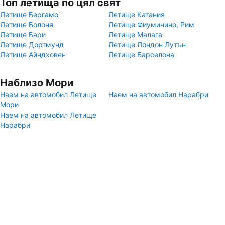
Топ летища по цял свят
Летище Бергамо
Летище Катания
Летище Болоня
Летище Фиумичино, Рим
Летище Бари
Летище Малага
Летище Дортмунд
Летище Лондон Лутън
Летище Айндховен
Летище Барселона
Наблизо Мори
Наем на автомобил Летище
Наем на автомобил Нарабри
Мори
Наем на автомобил Летище
Нарабри