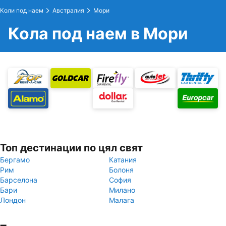
Коли под наем
Австралия
Мори
Кола под наем в Мори
Топ дестинации по цял свят
Бергамо
Катания
Рим
Болоня
Барселона
София
Бари
Милано
Лондон
Малага