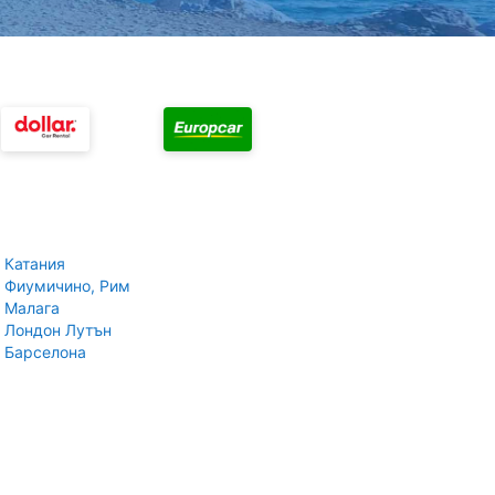
 Катания
 Фиумичино, Рим
 Малага
 Лондон Лутън
 Барселона