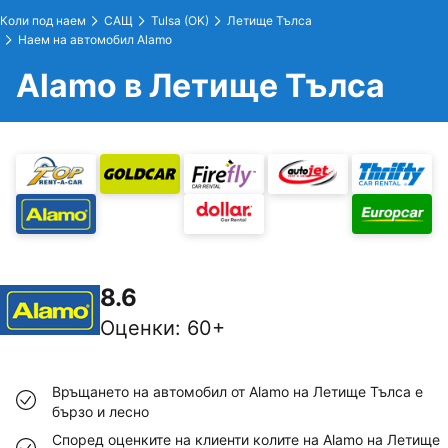
Коли под наем
САЩ
Tulsa (OK)
Летище Тълса
Наем на автомобил Alamo
Alamo в Летище Тълса
8.6
Оценки
:
60+
Връщането на автомобил от Alamo на Летище Тълса е
бързо и лесно
Според оценките на клиенти колите на Alamo на Летище