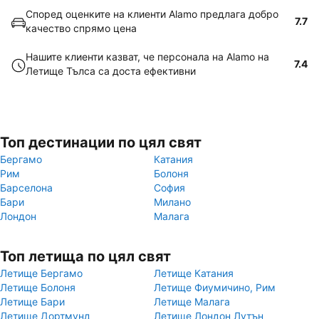
Според оценките на клиенти Alamo предлага добро
7.7
качество спрямо цена
Нашите клиенти казват, че персонала на Alamo на
7.4
Летище Тълса са доста ефективни
Топ дестинации по цял свят
Бергамо
Катания
Рим
Болоня
Барселона
София
Бари
Милано
Лондон
Малага
Топ летища по цял свят
Летище Бергамо
Летище Катания
Летище Болоня
Летище Фиумичино, Рим
Летище Бари
Летище Малага
Летище Дортмунд
Летище Лондон Лутън