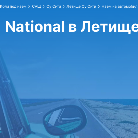
Коли под наем
САЩ
Су Сити
Летище Су Сити
Наем на автомобил 
National в Летищ