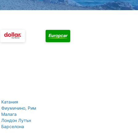
 Катания
 Фиумичино, Рим
 Малага
 Лондон Лутън
 Барселона