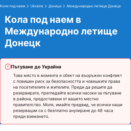
Коли под наем
Ukraine
Донецк
Международно летище Донецк
Кола под наем в
Международно летище
Донецк
Пътуване до Украйна
Това място в момента е обект на въоръжен конфликт
с повишен риск за безопасността и човешките права
на посетителите и жителите. Преди да решите да
резервирате, прегледайте всички насоки за пътуване
в района, предоставени от вашето местно
правителство. Моля, имайте предвид, че всички наши
резервации са с безплатно анулиране до 48 часа
преди вземането.