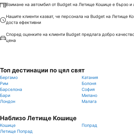
Взимане на автомбил от Budget на Летище Кошице е бързо и 
Нашите клиенти казват, че персонала на Budget на Летище К
доста ефективни
Според оценките на клиенти Budget предлага добро качеств
цена
Топ дестинации по цял свят
Бергамо
Катания
Рим
Болоня
Барселона
София
Бари
Милано
Лондон
Малага
Наблизо Летище Кошице
Кошице
Попрад
Летище Попрад