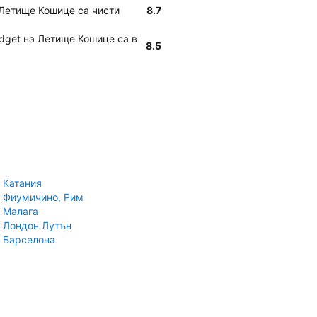
а Летище Кошице са чисти
8.7
udget на Летище Кошице са в
8.5
 Катания
 Фиумичино, Рим
 Малага
 Лондон Лутън
 Барселона