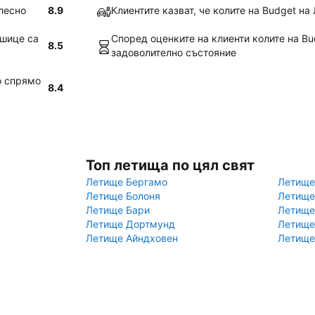
лесно
8.9
Клиентите казват, че колите на Budget н
ошице са
Според оценките на клиенти колите на B
8.5
задоволително състояние
о спрямо
8.4
Топ летища по цял свят
Летище Бергамо
Летище
Летище Болоня
Летище
Летище Бари
Летище
Летище Дортмунд
Летище
Летище Айндховен
Летище