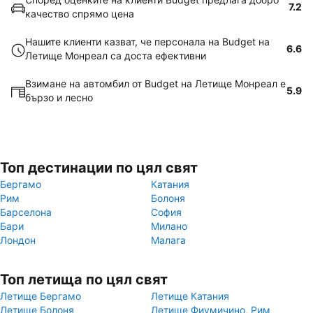
7.2
качество спрямо цена
Нашите клиенти казват, че персонала на Budget на
6.6
Летище Монреал са доста ефективни
Взимане на автомбил от Budget на Летище Монреал е
5.9
бързо и лесно
Топ дестинации по цял свят
Бергамо
Катания
Рим
Болоня
Барселона
София
Бари
Милано
Лондон
Малага
Топ летища по цял свят
Летище Бергамо
Летище Катания
Летище Болоня
Летище Фиумичино, Рим