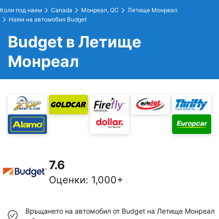
Коли под наем
Canada
Монреал, QC
Летище Монреал
Наем на автомобил Budget
Budget в Летище
Монреал
7.6
Оценки
:
1,000+
Връщането на автомобил от Budget на Летище Монреал