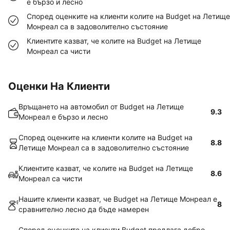
е бързо и лесно
Според оценките на клиенти колите на Budget на Летище
Монреал са в задоволително състояние
Клиентите казват, че колите на Budget на Летище
Монреал са чисти
Оценки На Клиенти
Връщането на автомобил от Budget на Летище
9.3
Монреал е бързо и лесно
Според оценките на клиенти колите на Budget на
8.8
Летище Монреал са в задоволително състояние
Клиентите казват, че колите на Budget на Летище
8.6
Монреал са чисти
Нашите клиенти казват, че Budget на Летище Монреал е
8
сравнително лесно да бъде намерен
Според оценките на клиенти Budget предлага добро