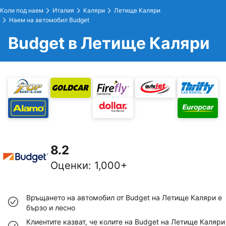
Коли под наем
Италия
Каляри
Летище Каляри
Наем на автомобил Budget
Budget в Летище Каляри
8.2
Оценки
:
1,000+
Връщането на автомобил от Budget на Летище Каляри е
бързо и лесно
Клиентите казват, че колите на Budget на Летище Каляри