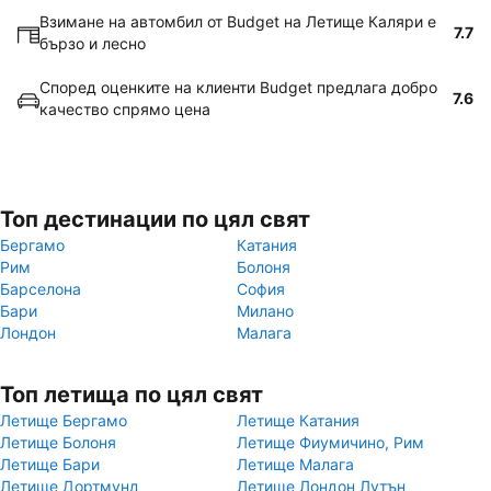
Взимане на автомбил от Budget на Летище Каляри е
7.7
бързо и лесно
Според оценките на клиенти Budget предлага добро
7.6
качество спрямо цена
Топ дестинации по цял свят
Бергамо
Катания
Рим
Болоня
Барселона
София
Бари
Милано
Лондон
Малага
Топ летища по цял свят
Летище Бергамо
Летище Катания
Летище Болоня
Летище Фиумичино, Рим
Летище Бари
Летище Малага
Летище Дортмунд
Летище Лондон Лутън