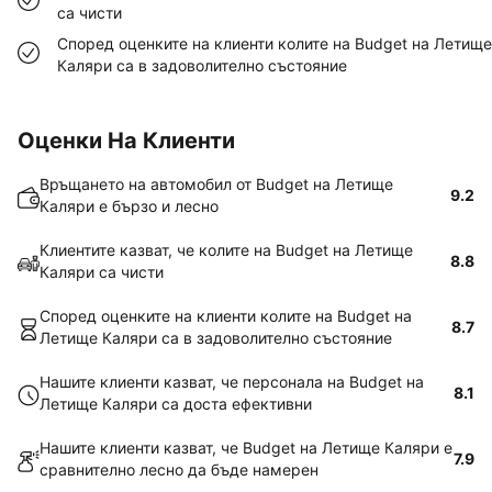
са чисти
Според оценките на клиенти колите на Budget на Летище
Каляри са в задоволително състояние
Оценки На Клиенти
Връщането на автомобил от Budget на Летище
9.2
Каляри е бързо и лесно
Клиентите казват, че колите на Budget на Летище
8.8
Каляри са чисти
Според оценките на клиенти колите на Budget на
8.7
Летище Каляри са в задоволително състояние
Нашите клиенти казват, че персонала на Budget на
8.1
Летище Каляри са доста ефективни
Нашите клиенти казват, че Budget на Летище Каляри е
7.9
сравнително лесно да бъде намерен