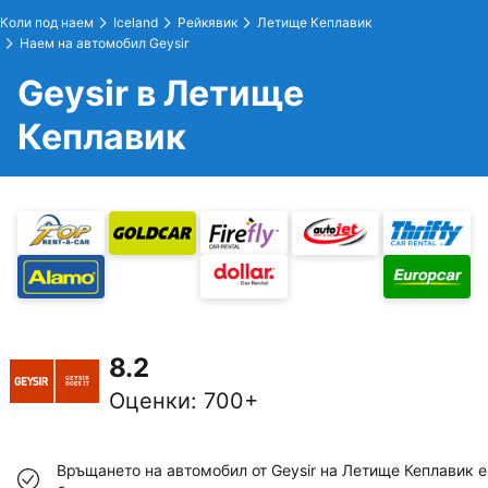
Коли под наем
Iceland
Рейкявик
Летище Кеплавик
Наем на автомобил Geysir
Geysir в Летище
Кеплавик
8.2
Оценки
:
700+
Връщането на автомобил от Geysir на Летище Кеплавик е