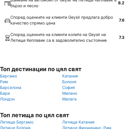
8.2
бързо и лесно
Според оценките на клиенти Geysir предлага добро
7.6
качество спрямо цена
Според оценките на клиенти колите на Geysir на
7.3
Летище Кеплавик са в задоволително състояние
Топ дестинации по цял свят
Бергамо
Катания
Рим
Болоня
Барселона
София
Бари
Милано
Лондон
Малага
Топ летища по цял свят
Летище Бергамо
Летище Катания
Летище Болоня
Летище Фиумичино, Рим