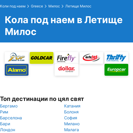
Коли под наем
Greece
Милос
Летище Милос
Кола под наем в Летище
Милос
Топ дестинации по цял свят
Бергамо
Катания
Рим
Болоня
Барселона
София
Бари
Милано
Лондон
Малага