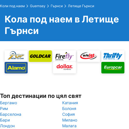
Коли под наем
Guernsey
Гърнси
Летище Гърнси
Кола под наем в Летище
Гърнси
Топ дестинации по цял свят
Бергамо
Катания
Рим
Болоня
Барселона
София
Бари
Милано
Лондон
Малага