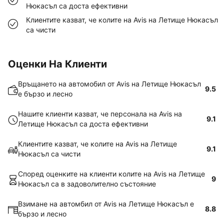
Нюкасъл са доста ефективни
Клиентите казват, че колите на Avis на Летище Нюкасъл
са чисти
Оценки На Клиенти
Връщането на автомобил от Avis на Летище Нюкасъл
9.5
е бързо и лесно
Нашите клиенти казват, че персонала на Avis на
9.1
Летище Нюкасъл са доста ефективни
Клиентите казват, че колите на Avis на Летище
9.1
Нюкасъл са чисти
Според оценките на клиенти колите на Avis на Летище
9
Нюкасъл са в задоволително състояние
Взимане на автомбил от Avis на Летище Нюкасъл е
8.8
бързо и лесно