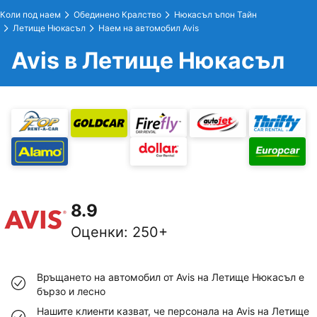
Коли под наем
Обединено Кралство
Нюкасъл ъпон Тайн
Летище Нюкасъл
Наем на автомобил Avis
Avis в Летище Нюкасъл
8.9
Оценки
:
250+
Връщането на автомобил от Avis на Летище Нюкасъл е
бързо и лесно
Нашите клиенти казват, че персонала на Avis на Летище