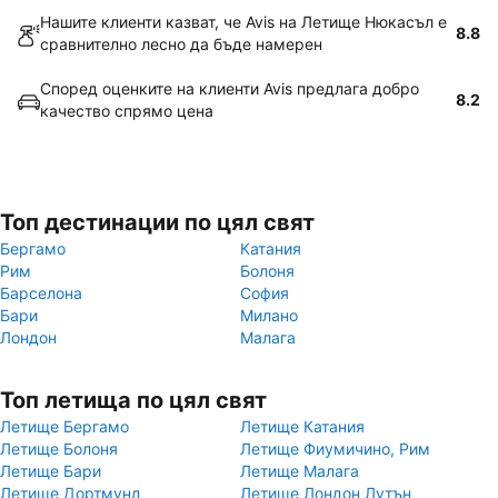
Нашите клиенти казват, че Avis на Летище Нюкасъл е
8.8
сравнително лесно да бъде намерен
Според оценките на клиенти Avis предлага добро
8.2
качество спрямо цена
Топ дестинации по цял свят
Бергамо
Катания
Рим
Болоня
Барселона
София
Бари
Милано
Лондон
Малага
Топ летища по цял свят
Летище Бергамо
Летище Катания
Летище Болоня
Летище Фиумичино, Рим
Летище Бари
Летище Малага
Летище Дортмунд
Летище Лондон Лутън