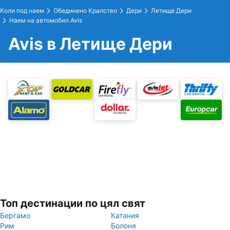
Коли под наем
Обединено Кралство
Дери
Летище Дери
Наем на автомобил Avis
Avis в Летище Дери
Топ дестинации по цял свят
Бергамо
Катания
Рим
Болоня