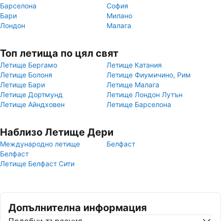
Барселона
София
Бари
Милано
Лондон
Малага
Топ летища по цял свят
Летище Бергамо
Летище Катания
Летище Болоня
Летище Фиумичино, Рим
Летище Бари
Летище Малага
Летище Дортмунд
Летище Лондон Лутън
Летище Айндховен
Летище Барселона
Наблизо Летище Дери
Международно летище
Белфаст
Белфаст
Летище Белфаст Сити
Допълнителна информация