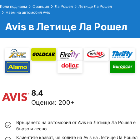
Коли под наем
Франция
Ла Рошел
Летище Ла Рошел
Наем на автомобил Avis
Avis в Летище Ла Рошел
8.4
Оценки
:
200+
Връщането на автомобил от Avis на Летище Ла Рошел е
бързо и лесно
Клиентите казват, че колите на Avis на Летище Ла Рошел