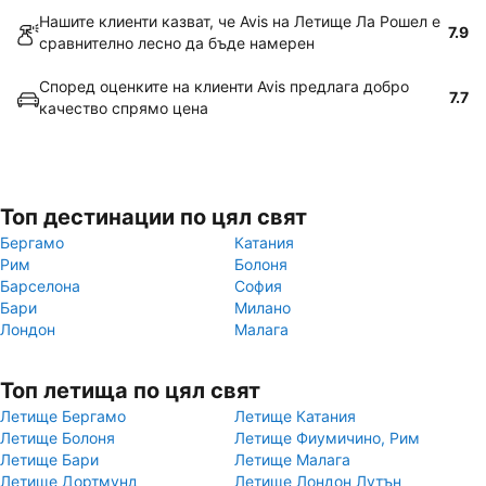
Нашите клиенти казват, че Avis на Летище Ла Рошел е
7.9
сравнително лесно да бъде намерен
Според оценките на клиенти Avis предлага добро
7.7
качество спрямо цена
Топ дестинации по цял свят
Бергамо
Катания
Рим
Болоня
Барселона
София
Бари
Милано
Лондон
Малага
Топ летища по цял свят
Летище Бергамо
Летище Катания
Летище Болоня
Летище Фиумичино, Рим
Летище Бари
Летище Малага
Летище Дортмунд
Летище Лондон Лутън