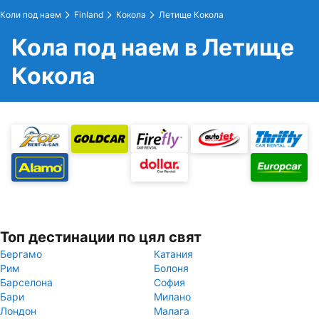
Коли под наем
Finland
Кокола
Летище Кокола
Кола под наем в Летище
Кокола
Топ дестинации по цял свят
Бергамо
Катания
Рим
Болоня
Барселона
София
Бари
Милано
Лондон
Малага