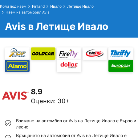
Коли под наем
Finland
Ивало
Летище Ивало
Наем на автомобил Avis
Avis в Летище Ивало
8.9
Оценки
:
30+
Взимане на автомбил от Avis на Летище Ивало е бързо и
лесно
Връщането на автомобил от Avis на Летище Ивало е