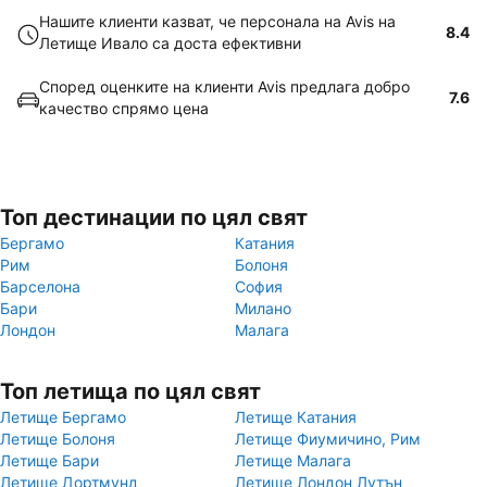
Нашите клиенти казват, че персонала на Avis на
8.4
Летище Ивало са доста ефективни
Според оценките на клиенти Avis предлага добро
7.6
качество спрямо цена
Топ дестинации по цял свят
Бергамо
Катания
Рим
Болоня
Барселона
София
Бари
Милано
Лондон
Малага
Топ летища по цял свят
Летище Бергамо
Летище Катания
Летище Болоня
Летище Фиумичино, Рим
Летище Бари
Летище Малага
Летище Дортмунд
Летище Лондон Лутън