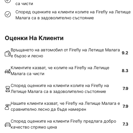
са чисти
Според оценките на клиенти колите на Firefly на Летище
Малага са в задоволително състояние
Оценки На Клиенти
Връщането на автомобил от Firefly на Летище Малага
9.2
е бързо и лесно
Клиентите казват, че колите на Firefly на Летище
8.3
Малага са чисти
Според оценките на клиенти колите на Firefly на
7.9
Летище Малага са в задоволително състояние
Нашите клиенти казват, че Firefly на Летище Малага е
7.9
сравнително лесно да бъде намерен
Според оценките на клиенти Firefly предлага добро
7.3
качество спрямо цена