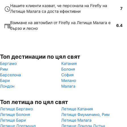
Нашите клиенти казват, че персонала на Firefly на
7
Летище Малага са доста ефективни
Взимане на автомбил от Firefly на Летище Малага е
6.4
бързо и лесно
Топ дестинации по цял свят
Бергамо
Катания
Рим
Болоня
Барселона
София
Бари
Милано
Лондон
Малага
Топ летища по цял свят
Летище Бергамо
Летище Катания
Летище Болоня
Летище Фиумичино, Рим
Летище Бари
Летище Малага
Летище Дортмунд
Летище Лондон Лутън