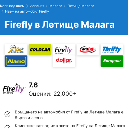
Коли под наем
Испания
Малага
Летище Малага
Наем на автомобил Firefly
Firefly в Летище Малага
7.6
Оценки
:
22,000+
Връщането на автомобил от Firefly на Летище Малага е
бързо и лесно
Клиентите казват, че колите на Firefly на Летище Малага