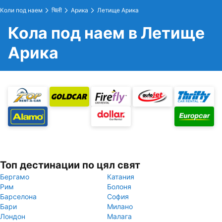
Коли под наем
चिली
Арика
Летище Арика
Кола под наем в Летище
Арика
Топ дестинации по цял свят
Бергамо
Катания
Рим
Болоня
Барселона
София
Бари
Милано
Лондон
Малага