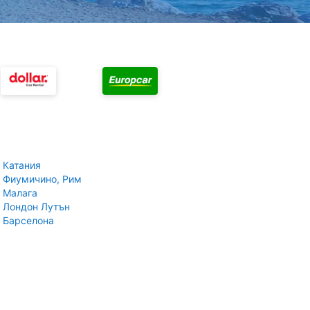
 Катания
 Фиумичино, Рим
 Малага
 Лондон Лутън
 Барселона