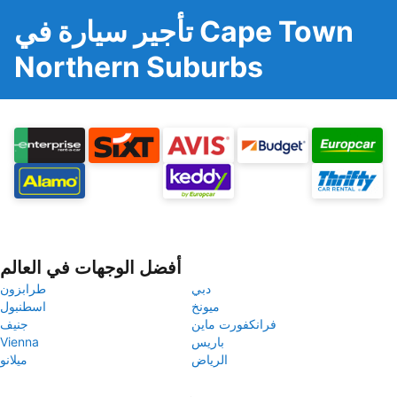
تأجير سيارة في Cape Town
Northern Suburbs
أفضل الوجهات في العالم
دبي
طرابزون
ميونخ
اسطنبول
فرانكفورت ماين
جنيف
باريس
Vienna
الرياض
ميلانو