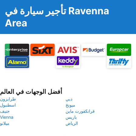
تأجير سيارة في Ravenna
Area
أفضل الوجهات في العالم
دبي
طرابزون
ميونخ
اسطنبول
فرانكفورت ماين
جنيف
باريس
Vienna
الرياض
ميلانو