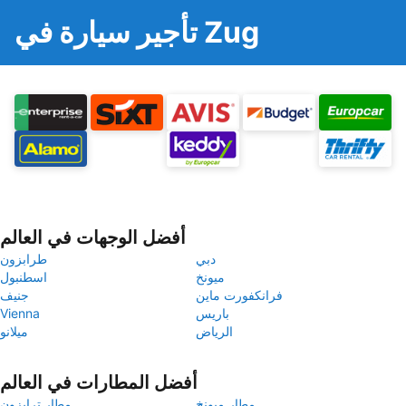
تأجير سيارة في Zug
أفضل الوجهات في العالم
دبي
طرابزون
ميونخ
اسطنبول
فرانكفورت ماين
جنيف
باريس
Vienna
الرياض
ميلانو
أفضل المطارات في العالم
مطار ميونخ
مطار ترابزون