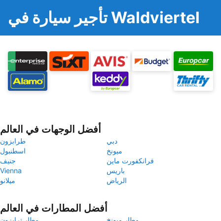
تأجير سيارة في Waldviertel
أفضل الوجهات في العالم
دبي
طرابزون
ميونخ
اسطنبول
فرانكفورت ماين
جنيف
باريس
Vienna
الرياض
ميلانو
أفضل المطارات في العالم
مطار ميونخ
مطار ترابزون