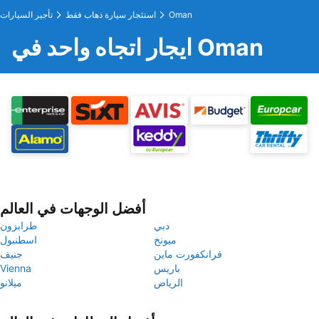
Oman
استئجار سيارة ذهاب فقط
تأجير السيارات
ايجار اتجاه واحد في Oman
أفضل الوجهات في العالم
دبي
طرابزون
ميونخ
اسطنبول
فرانكفورت ماين
جنيف
باريس
Vienna
الرياض
ميلانو