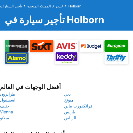
Holborn
لندن
المملكة المتحدة
تأجير السيارات
تأجير سيارة في Holborn
أفضل الوجهات في العالم
دبي
طرابزون
ميونخ
اسطنبول
فرانكفورت ماين
جنيف
باريس
Vienna
الرياض
ميلانو