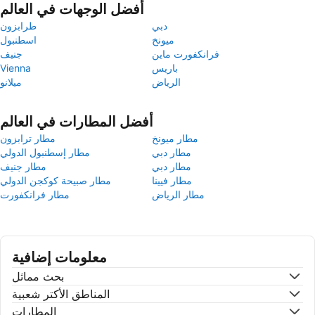
أفضل الوجهات في العالم
دبي
طرابزون
ميونخ
اسطنبول
فرانكفورت ماين
جنيف
باريس
Vienna
الرياض
ميلانو
أفضل المطارات في العالم
مطار ميونخ
مطار ترابزون
مطار دبي
مطار إسطنبول الدولي
مطار دبي
مطار جنيف
مطار فيينا
مطار صبيحة كوكجن الدولي
مطار الرياض
مطار فرانكفورت
معلومات إضافية
بحث مماثل
المناطق الأكتر شعبية
المطارات