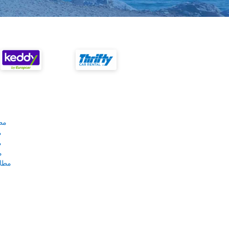
مط
م
م
م
مطار