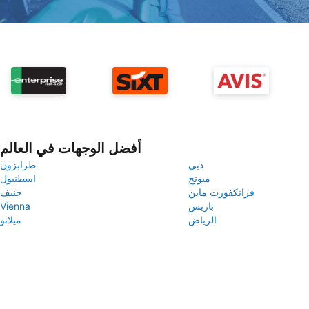
أفضل الوجهات في العالم
دبي
طرابزون
ميونخ
اسطنبول
فرانكفورت ماين
جنيف
باريس
Vienna
الرياض
ميلانو