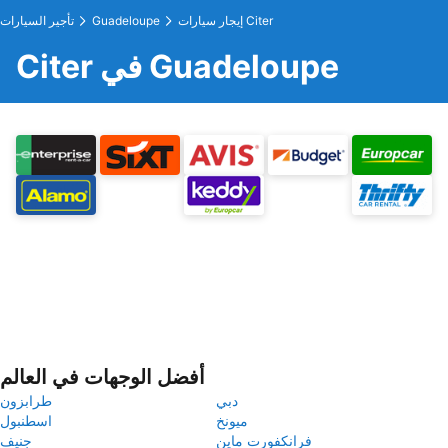
إيجار سيارات Citer
Guadeloupe
تأجير السيارات
Citer في Guadeloupe
أفضل الوجهات في العالم
دبي
طرابزون
ميونخ
اسطنبول
فرانكفورت ماين
جنيف