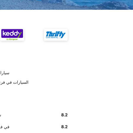
على حسب ال
وفق تقديرات العملاء , Hertz ا
8.2
عل
8.2
أخبرنا زبائننا