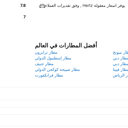
وفق تقديرات العملاء , Hertz يوفر اسعار معقولة
7.8
7
أفضل المطارات في العالم
ار ميونخ
مطار ترابزون
طار دبي
مطار إسطنبول الدولي
طار دبي
مطار جنيف
طار فيينا
مطار صبيحة كوكجن الدولي
 الرياض
مطار فرانكفورت