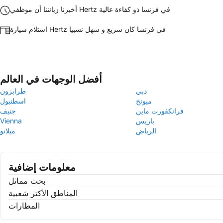
أخبرنا زبائننا أن موظفي Hertz في فرنسا ذو كفاءة عالية
استلام سيارة Hertz في فرنسا كان سريع و سهل نسبيا
أفضل الوجهات في العالم
دبي
طرابزون
ميونخ
اسطنبول
فرانكفورت ماين
جنيف
باريس
Vienna
الرياض
ميلانو
معلومات إضافية
بحث مماثل
المناطق الأكتر شعبية
المطارات