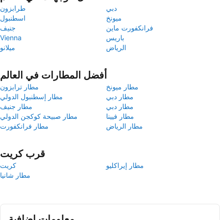
دبي
طرابزون
ميونخ
اسطنبول
فرانكفورت ماين
جنيف
باريس
Vienna
الرياض
ميلانو
أفضل المطارات في العالم
مطار ميونخ
مطار ترابزون
مطار دبي
مطار إسطنبول الدولي
مطار دبي
مطار جنيف
مطار فيينا
مطار صبيحة كوكجن الدولي
مطار الرياض
مطار فرانكفورت
قرب كريت
مطار إيراكليو
كريت
مطار شانيا
معلومات إضافية