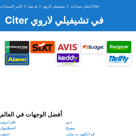
إيجار سيارات Citer
تشيفيلي لاروي
فرنسا
تأجير السيارات
Citer في تشيفيلي لاروي
أفضل الوجهات في العالم
دبي
طرابزون
ميونخ
اسطنبول
فرانكفورت ماين
جنيف