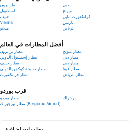
دبي
طرابزون
ميونخ
اسطنبول
فرانكفورت ماين
جنيف
باريس
Vienna
الرياض
ميلانو
أفضل المطارات في العالم
مطار ميونخ
مطار ترابزون
مطار دبي
مطار إسطنبول الدولي
مطار دبي
مطار جنيف
مطار فيينا
مطار صبيحة كوكجن الدولي
مطار الرياض
مطار فرانكفورت
قرب بوردو
برجراك
مطار بوردو
مطار بيرجيراك (Bergerac Airport)
معلومات إضافية