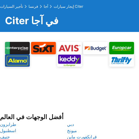
إيجار سيارات Citer
آجا
فرنسا
تأجير السيارات
Citer في آجا
أفضل الوجهات في العالم
دبي
طرابزون
ميونخ
اسطنبول
فرانكفورت ماين
جنيف