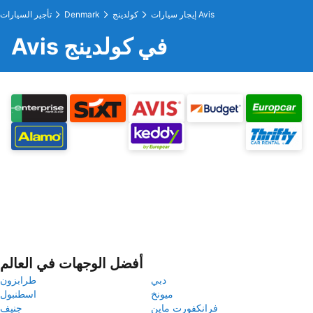
إيجار سيارات Avis
كولدينج
Denmark
تأجير السيارات
Avis في كولدينج
أفضل الوجهات في العالم
دبي
طرابزون
ميونخ
اسطنبول
فرانكفورت ماين
جنيف