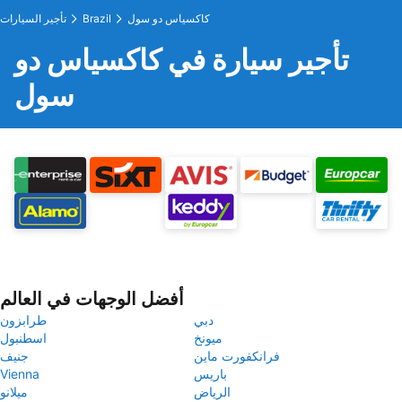
كاكسياس دو سول
Brazil
تأجير السيارات
تأجير سيارة في كاكسياس دو
سول
أفضل الوجهات في العالم
دبي
طرابزون
ميونخ
اسطنبول
فرانكفورت ماين
جنيف
باريس
Vienna
الرياض
ميلانو