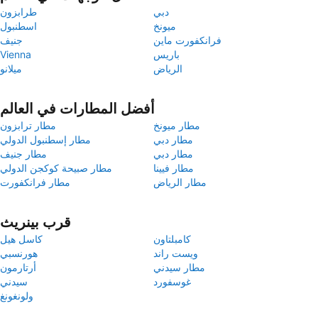
دبي
طرابزون
ميونخ
اسطنبول
فرانكفورت ماين
جنيف
باريس
Vienna
الرياض
ميلانو
أفضل المطارات في العالم
مطار ميونخ
مطار ترابزون
مطار دبي
مطار إسطنبول الدولي
مطار دبي
مطار جنيف
مطار فيينا
مطار صبيحة كوكجن الدولي
مطار الرياض
مطار فرانكفورت
قرب بينريث
كامبلتاون
كاسل هيل
ويست راند
هورنسبي
مطار سيدني
أرتارمون
غوسفورد
سيدني
ولونغونغ