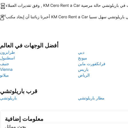
اء , KM Cero Rent a Car السيارات في باريلوتشي حالة مرضية
 زبائننا أن إيجاد مكتب KM Cero Rent a Car في باريلوتشي سهل نسبيا
أفضل الوجهات في العالم
دبي
طرابزون
ميونخ
اسطنبول
فرانكفورت ماين
جنيف
باريس
Vienna
الرياض
ميلانو
قرب باريلوتشي
مطار باريلوتشي
باريلوتشي
معلومات إضافية
بحث مماثل