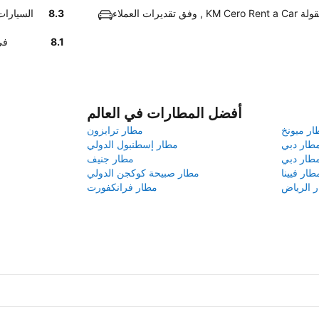
 اسعار معقولة
8.3
وفق تقديرات العمل
8.1
أخبرنا
أفضل المطارات في العالم
ار ميونخ
مطار ترابزون
طار دبي
مطار إسطنبول الدولي
طار دبي
مطار جنيف
طار فيينا
مطار صبيحة كوكجن الدولي
 الرياض
مطار فرانكفورت