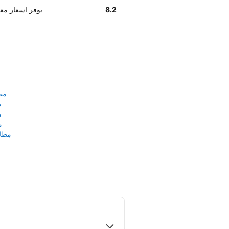
8.2
وفق تقديرات العملاء , KM Cero Rent a Car يوفر
مط
م
م
م
مطار