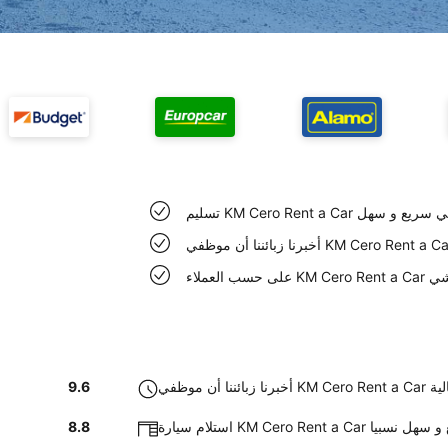
 في باريلوتشي سريع و سهل
يلوتشي
ة عالية
9.6
شي كان سريع و سهل نسبيا
8.8