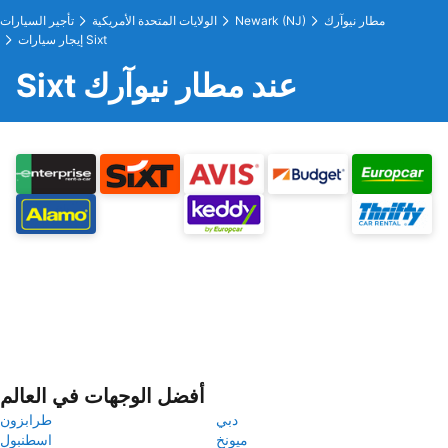
مطار نيوآرك
Newark (NJ)
الولايات المتحدة الأمريكية
تأجير السيارات
إيجار سيارات Sixt
Sixt عند مطار نيوآرك
أفضل الوجهات في العالم
دبي
طرابزون
ميونخ
اسطنبول