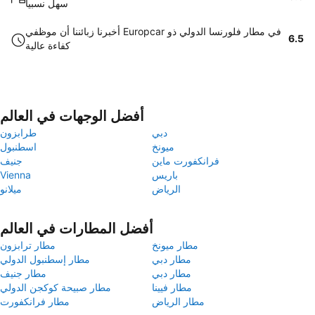
سهل نسبيا
أخبرنا زبائننا أن موظفي Europcar في مطار فلورنسا الدولي ذو
6.5
كفاءة عالية
أفضل الوجهات في العالم
دبي
طرابزون
ميونخ
اسطنبول
فرانكفورت ماين
جنيف
باريس
Vienna
الرياض
ميلانو
أفضل المطارات في العالم
مطار ميونخ
مطار ترابزون
مطار دبي
مطار إسطنبول الدولي
مطار دبي
مطار جنيف
مطار فيينا
مطار صبيحة كوكجن الدولي
مطار الرياض
مطار فرانكفورت