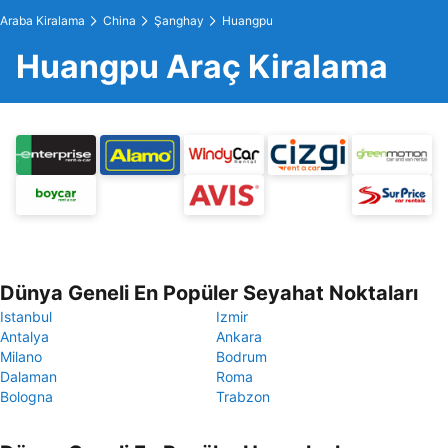
Araba Kiralama
China
Şanghay
Huangpu
Huangpu Araç Kiralama
Dünya Geneli En Popüler Seyahat Noktaları
Istanbul
Izmir
Antalya
Ankara
Milano
Bodrum
Dalaman
Roma
Bologna
Trabzon