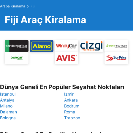
Araba Kiralama
Fiji
Fiji Araç Kiralama
Dünya Geneli En Popüler Seyahat Noktaları
Istanbul
Izmir
Antalya
Ankara
Milano
Bodrum
Dalaman
Roma
Bologna
Trabzon