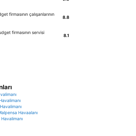
et firmasının çalışanlarının
8.8
dget firmasının servisi
8.1
ları
avalimanı
Havalimanı
 Havalimanı
Malpensa Havaalanı
 Havalimanı