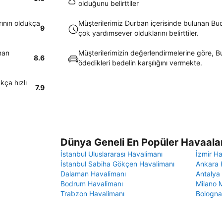
olduğunu belirttiler
rının oldukça
Müşterilerimiz Durban içerisinde bulunan Budg
9
çok yardımsever olduklarını belirttiler.
nan
Müşterilerimizin değerlendirmelerine göre, Bu
8.6
ödedikleri bedelin karşılığını vermekte.
kça hızlı
7.9
Dünya Geneli En Popüler Havaalan
İstanbul Uluslararası Havalimanı
İzmir H
İstanbul Sabiha Gökçen Havalimanı
Ankara 
Dalaman Havalimanı
Antalya
Bodrum Havalimanı
Milano 
Trabzon Havalimanı
Bologna