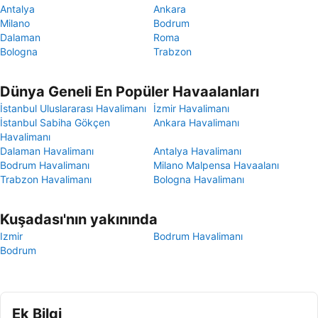
Antalya
Ankara
Milano
Bodrum
Dalaman
Roma
Bologna
Trabzon
Dünya Geneli En Popüler Havaalanları
İstanbul Uluslararası Havalimanı
İzmir Havalimanı
İstanbul Sabiha Gökçen
Ankara Havalimanı
Havalimanı
Dalaman Havalimanı
Antalya Havalimanı
Bodrum Havalimanı
Milano Malpensa Havaalanı
Trabzon Havalimanı
Bologna Havalimanı
Kuşadası'nın yakınında
Izmir
Bodrum Havalimanı
Bodrum
Ek Bilgi