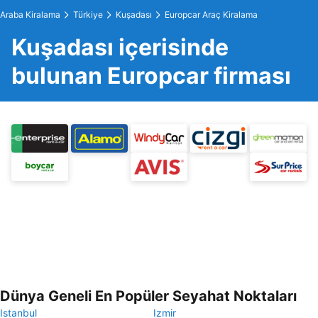
Araba Kiralama
Türkiye
Kuşadası
Europcar Araç Kiralama
Kuşadası içerisinde
bulunan Europcar firması
Dünya Geneli En Popüler Seyahat Noktaları
Istanbul
Izmir