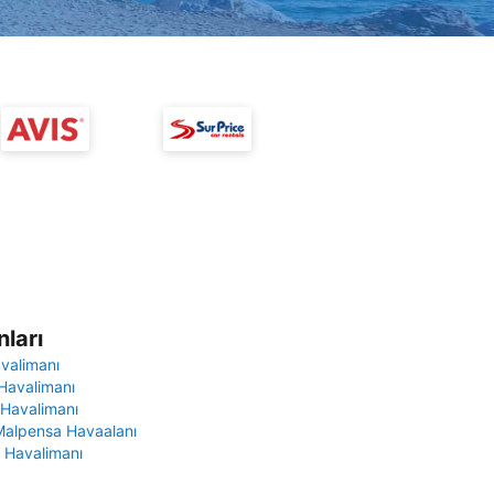
ları
avalimanı
Havalimanı
 Havalimanı
Malpensa Havaalanı
 Havalimanı