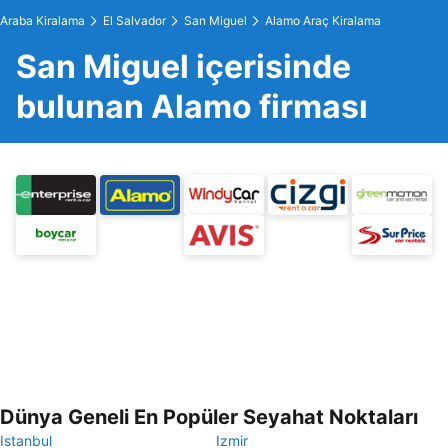
Araba Kiralama
El Salvador
San Miguel
Alamo Araç Kiralama
San Miguel içerisinde
bulunan Alamo firması
Dünya Geneli En Popüler Seyahat Noktaları
Istanbul
Izmir