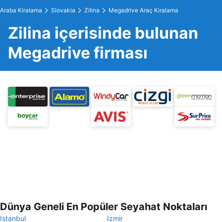
Araba Kiralama
Slovakia
Zilina
Megadrive Araç Kiralama
Zilina içerisinde bulunan
Megadrive firması
Dünya Geneli En Popüler Seyahat Noktaları
Istanbul
Izmir