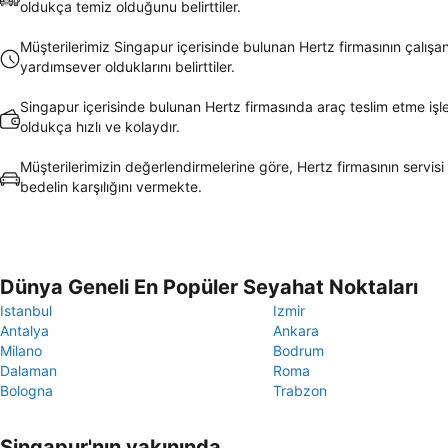
oldukça temiz olduğunu belirttiler.
Müşterilerimiz Singapur içerisinde bulunan Hertz firmasının çalışan
yardımsever olduklarını belirttiler.
Singapur içerisinde bulunan Hertz firmasında araç teslim etme işl
oldukça hızlı ve kolaydır.
Müşterilerimizin değerlendirmelerine göre, Hertz firmasının servisi
bedelin karşılığını vermekte.
Dünya Geneli En Popüler Seyahat Noktaları
Istanbul
Izmir
Antalya
Ankara
Milano
Bodrum
Dalaman
Roma
Bologna
Trabzon
Singapur'nın yakınında