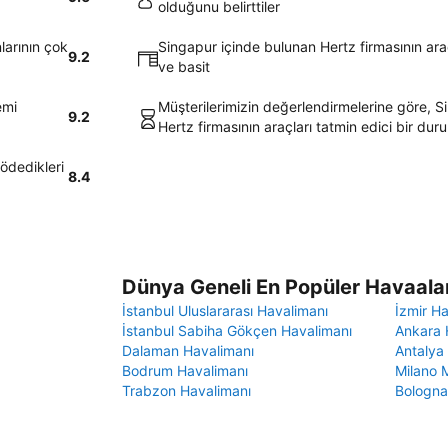
olduğunu belirttiler
larının çok
Singapur içinde bulunan Hertz firmasının arac
9.2
ve basit
emi
Müşterilerimizin değerlendirmelerine göre, S
9.2
Hertz firmasının araçları tatmin edici bir du
 ödedikleri
8.4
Dünya Geneli En Popüler Havaalan
İstanbul Uluslararası Havalimanı
İzmir H
İstanbul Sabiha Gökçen Havalimanı
Ankara 
Dalaman Havalimanı
Antalya
Bodrum Havalimanı
Milano 
Trabzon Havalimanı
Bologna