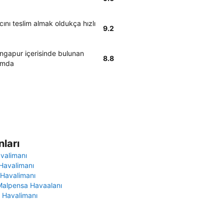
ını teslim almak oldukça hızlı
9.2
ingapur içerisinde bulunan
8.8
rumda
ları
avalimanı
Havalimanı
 Havalimanı
Malpensa Havaalanı
 Havalimanı