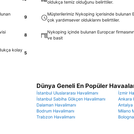
oldukça temiz olduğunu belirttiler.
ulunan
Müşterilerimiz Nykoping içerisinde bulunan Eu
9
çok yardımsever olduklarını belirttiler.
isi
Nykoping içinde bulunan Europcar firmasının 
8
ve basit
ldukça kolay
5
Dünya Geneli En Popüler Havaalan
İstanbul Uluslararası Havalimanı
İzmir H
İstanbul Sabiha Gökçen Havalimanı
Ankara 
Dalaman Havalimanı
Antalya
Bodrum Havalimanı
Milano 
Trabzon Havalimanı
Bologna