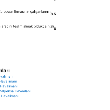
ropcar firmasının çalışanlarının
8.5
aracını teslim almak oldukça hızlı
6
ları
avalimanı
Havalimanı
 Havalimanı
Malpensa Havaalanı
 Havalimanı