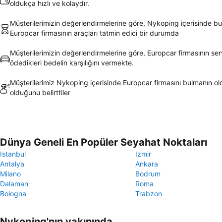
oldukça hızlı ve kolaydır.
Müşterilerimizin değerlendirmelerine göre, Nykoping içerisinde b
Europcar firmasının araçları tatmin edici bir durumda
Müşterilerimizin değerlendirmelerine göre, Europcar firmasının serv
ödedikleri bedelin karşılığını vermekte.
Müşterilerimiz Nykoping içerisinde Europcar firmasını bulmanın o
olduğunu belirttiler
Dünya Geneli En Popüler Seyahat Noktaları
Istanbul
Izmir
Antalya
Ankara
Milano
Bodrum
Dalaman
Roma
Bologna
Trabzon
Nykoping'nın yakınında