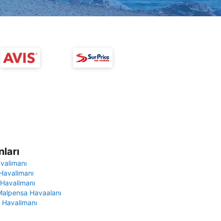
ları
avalimanı
Havalimanı
 Havalimanı
Malpensa Havaalanı
 Havalimanı